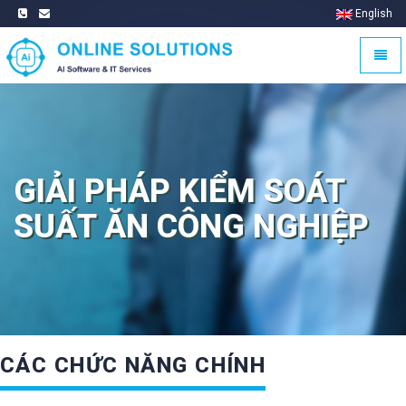
English
Trang
chủ
Trang
Trang
chủ
chủ
GIẢI PHÁP KIỂM SOÁT
SUẤT ĂN CÔNG NGHIỆP
CÁC CHỨC NĂNG CHÍNH