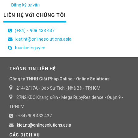
Đăng ký tư vấn
LIÊN HỆ VỚI CHÚNG TÔI
(+84) - 908 433 437
kiet.nt@onlinesolutions.asia
tuankietnguyen
THÔNG TIN LIÊN HỆ
Công ty TNHH Giải Pháp Online - Online Solutions
214/2/17A - Đào Sư Tích - Nhà Bè - TP.HCM
27N2 KDC Khang Điền - Mega RubyResidence - Quận 9 -
TP.HCM
(+84) 908 433 437
kiet.nt@onlinesolutions.asia
CÁC DỊCH VỤ