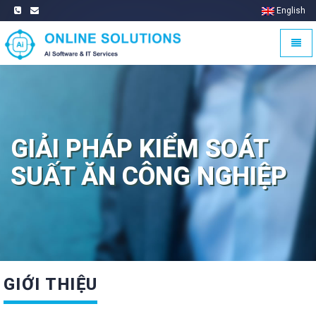
English
Trang
chủ
Trang
Trang
chủ
chủ
GIẢI PHÁP KIỂM SOÁT
SUẤT ĂN CÔNG NGHIỆP
GIỚI THIỆU